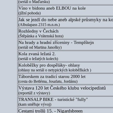
(seriál o Maďarsku)
Víno v bidonu aneb ELBOU na kole
(jížní pohoda)
Jak se jezdí do nebe aneb alpské průsmyky na ko
(Albulapass 2315 m.n.m.)
Rozhledny v Čechách
(Štěpánka a Vrátenská hora)
Na hrady a hradní zříceniny - Templštejn
(seriál od Martina Janošky)
Kola zvaná ležatá 2.
(seriál o ležatých kolech)
Koloběžky pro dospěláky- ohlasy
(ohlasy na seriál o netypických koloběžkách )
Táborskem za tradicí starou 2000 let
(cesta do Betléma, Josafatu, Jordánu)
Výstava 120 let Českého klubu velocipedistů
(reportáž z výstavy)
TRANSALP BIKE - turistické "fully"
(kam směřuje vývoj)
Cestami trollů 15. - Nigardsbreen