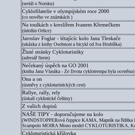
(seriál o Norsku)
Cyklofilatelie v olympijském roce 2000
(co nového ve známkách )
Na toulkách s kreslířem Ivanem Křemečkem
(údolím Orlice)
Jaroslav Foglar - létajícíc kolo Jana Tleskače
(ukázka z knihy Osobnost a bicykl od Iva Hrubíška)
Žluté stránky Cykloturistiky
(adresář firem)
Nečekaný úspěch na GO 2001
(kniha Jana Vlasáka - Ze života cyklotrempa byla oceněna)
Ona a on
(úsměvy z cykloturistických cest)
Rallye, rally, rely
(úskalí cyklistické češtiny)
Z vašich dopisů
NAŠE TIPY - doporučujeme na kolo
(WINDSTOPPERová čeppice KAMA, Mapník na řídítk
Scampolo MOIRA Mono model CYKLOTURISTIKA, K
Cykloturistická křížovka