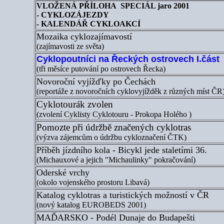
VLOŽENÁ PŘÍLOHA SPECIÁL jaro 2001
- CYKLOZÁJEZDY
- KALENDÁŘ CYKLOAKCÍ
Mozaika cyklozajímavostí
(zajímavosti ze světa)
Cyklopoutníci na Řeckých ostrovech I.část
(tři měsíce putování po ostrovech Řecka)
Novoroční vyjížďky po Čechách
(reportáže z novoročních cyklovyjížděk z různých míst ČR
Cyklotourák zvolen
(zvolení Cyklisty Cyklotouru - Prokopa Holého )
Pomozte při údržbě značených cyklotras
(výzva zájemcům o údržbu cykloznačení ČTK)
Příběh jízdního kola - Bicykl jede staletími 36.
(Michauxové a jejich "Michaulinky" pokračování)
Oderské vrchy
(okolo vojenského prostoru Libavá)
Katalog cyklotras a turistických možností v ČR
(nový katalog EUROBEDS 2001)
MAĎARSKO - Podél Dunaje do Budapešti